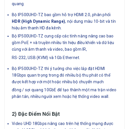
quang.
Bộ IP500UHD-TZ bao gồm hỗ trợ HDMI 2.0, phân phối
HDR (High Dynamic Range)
, nội dung màu 10-bit và tín
hiệu âm thanh HD đa kênh.
Bộ IP500UHD-TZ cung cấp các tính năng nâng cao bao
gồm PoE + và truyền nhiều tín hiệu điều khiển và dữ liệu
cùng với âm thanh và video, bao gồm IR,
RS-232, USB (KVM) và 1Gb Ethernet.
Bộ IP500UHD-TZ thì ý tưởng cho việc lắp đặt HDMI
18Gbps quan trọng trong đó nhiều bộ thu phát có thể
được kết hợp với một hoặc nhiều bộ chuyển mạch
đồng / sợi quang 10GbE để tạo thành một ma trận video
phân tán, nhiều người xem hoặc hệ thống video wall.
2) Đặc Điểm Nổi Bật
Video UHD 18Gbps nâng cao trên hệ thống mạng được