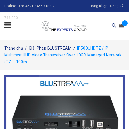
Hotline:
028 3521 8465 / 0902
Đăng nhập
Đăng ký
738 200
Trang chủ
/
Giải Pháp BLUSTREAM
/
IP500UHDTZ / IP
Multicast UHD Video Transceiver Over 10GB Managed Network
(TZ) - 100m