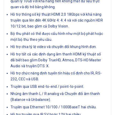
quản lý 10Gb với khả năng nén không mất dữ liệu trực
quan và độ trễ bằng không.
Hỗ trợ thông số kỹ thuật HDMI 2.0 18Gbps với khả năng
truyền qua lên đến 4K 60Hz 4: 4: 4 và với các nguồn HDR
10/12 bit, bao gồm cả Dolby Vision.
Bộ thu phát có thể được cấu hình như một bộ phát hoặc
một bộ thu theo yêu cầu.
Hỗ trợ chia tỷ lệ video và chuyển đổi khung hình đơn.
Hỗ trợ tất cả các định dạng âm thanh HDMI kỹ thuật số
đã biết bao gồm Dolby TrueHD, Atmos, DTS-HD Master
Audio và truyền DTS: X.
Hỗ trợ chức năng định tuyến tín hiệu cố định cho IR, RS-
232, CEC và USB.
Truyền qua USB end-to-end / point-to-point.
Nhúng âm thanh L / R analog và Chuyển đổi âm thanh
(Balance và Unbalance).
Truyền qua Ethernet 10/100 / 1000BaseT hai chiều.
Hỗ trợ truyền qua IR 5V hoặc 12V hai chiều.