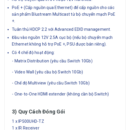
PoE + (Cấp nguồn qua Ethernet) để cấp nguồn cho các
sản phẩm Blustream Multicast từ bộ chuyển mạch PoE
+.
Tuân thủ HDCP 2.2 với Advanced EDID management.
Đầu vào nguồn 12V 2.5A cục bộ (nếu bộ chuyển mạch
Ethernet không hỗ trợ PoE +, PSU được bán riêng).
Có 4 chế độ hoạt động:
- Matrix Distribution (yêu cầu Switch 10Gb)
- Video Wall (yêu cầu bộ Switch 10Gb)
- Chế độ Multiview (yêu cầu Switch 10Gb)
- One-to-One HDMI extender (không cần bộ Switch)
3) Quy Cách Đóng Gói
1 x IP500UHD-TZ
1 x IR Receiver