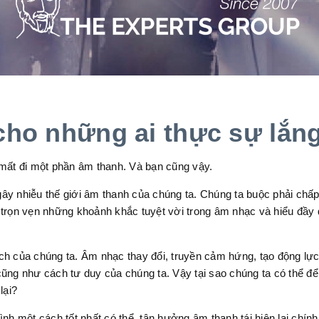
cho những ai thực sự lắn
 mất đi một phần âm thanh. Và bạn cũng vậy.
y nhiễu thế giới âm thanh của chúng ta. Chúng ta buộc phải chấp
trọn vẹn những khoảnh khắc tuyệt vời trong âm nhạc và hiểu đầy đ
ch của chúng ta. Âm nhạc thay đổi, truyền cảm hứng, tạo động l
 cũng như cách tư duy của chúng ta. Vậy tại sao chúng ta có thể để
lại?
 một cách tốt nhất có thể, tận hưởng âm thanh tái hiện lại chính