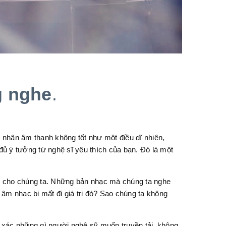
g nghe
.
 nhận âm thanh không tốt như một điều dĩ nhiên,
ủ ý tưởng từ nghệ sĩ yêu thích của bạn. Đó là một
ực cho chúng ta. Những bản nhạc mà chúng ta nghe
 âm nhạc bị mất đi giá trị đó? Sao chúng ta không
 xác những gì người nghệ sỹ muốn truyền tải, không