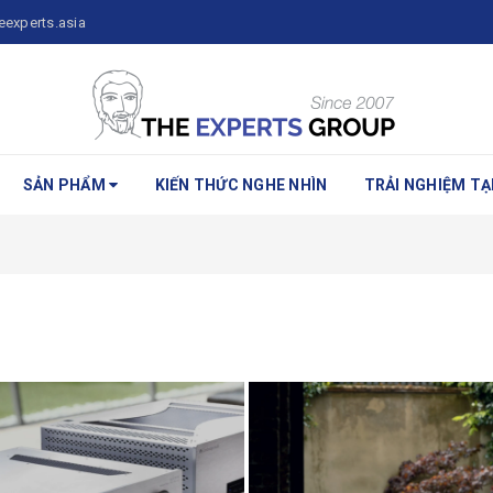
eexperts.asia
SẢN PHẨM
KIẾN THỨC NGHE NHÌN
TRẢI NGHIỆM TẠI