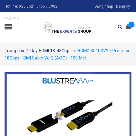
Hotline:
028 3521 8465 / 0902
Đăng nhập
Đăng ký
738 200
Trang chủ
/
Dây HDMI 18-48Gbps
/
HDMI18G100V2 / Precision
18Gbps HDMI Cable Ver2 (AOC) - 100 Mét