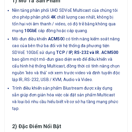
1) Mô Tả Sản Phẩm
Nền tảng phân phối UHD SDVoE Multicast của chúng tôi
cho phép phân phối
4K
chất lượng cao nhất, không bị
tổn hại với âm thanh / video, có độ trễ bằng không qua
mạng
10GbE
cáp đồng hoặc cáp quang.
Mô-đun điều khiển
ACM50
0 có tính năng kiểm soát nâng
cao của bên thứ ba đối với hệ thống đa phương tiện
SDVoE 10GbE sử dụng
TCP / IP, RS-232 và IR. ACM500
bao gồm một mô-đun giao diện web để điều khiển và
cấu hình hệ thống Multicast, đồng thời có tính năng chọn
nguồn 'kéo và thả' với xem trước video và định tuyến độc
lập IR, RS-232, USB / KVM, Audio và Video.
Trình điều khiển sản phẩm Blustream được xây dựng
sẵn giúp đơn giản hóa việc cài đặt sản phẩm Multicast
và loại bỏ nhu cầu hiểu biết về cơ sở hạ tầng mạng phức
tạp.
2) Đặc Điểm Nổi Bật