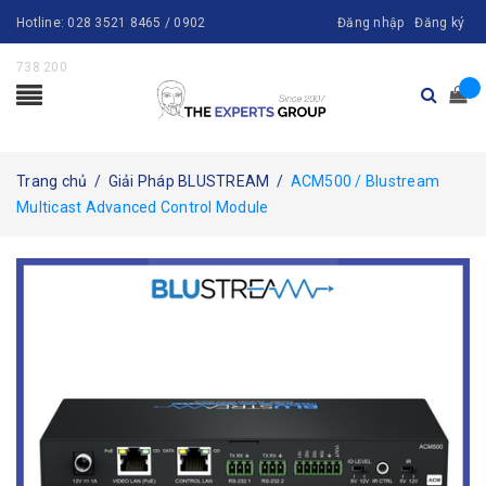
Hotline:
028 3521 8465 / 0902
Đăng nhập
Đăng ký
738 200
Trang chủ
/
Giải Pháp BLUSTREAM
/
ACM500 / Blustream
Multicast Advanced Control Module