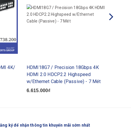
DMI 4K/
HDMI18G7 / Precision 18Gbps 4K
HDMI48
HDMI 2.0 HDCP2.2 Highspeed
48Gbps 
w/Ethernet Cable (Passive) - 7 Mét
30 Mét
6.615.000₫
11.131
ăng ký để nhận thông tin khuyến mãi sớm nhất