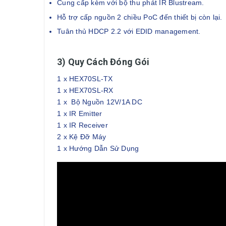
Cung cấp kèm với bộ thu phát IR Blustream.
Hỗ trợ cấp nguồn 2 chiều PoC đến thiết bị còn lại.
Tuân thủ HDCP 2.2 với EDID management.
3) Quy Cách Đóng Gói
1 x HEX70SL-TX
1 x HEX70SL-RX
1 x Bộ Nguồn 12V/1A DC
1 x IR Emitter
1 x IR Receiver
2 x Kệ Đỡ Máy
1 x Hướng Dẫn Sử Dụng