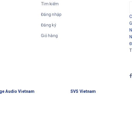
Tìm kiếm
Đăng nhập
C
G
Đăng ký
N
Giỏ hàng
N
Đ
T
ge Audio Vietnam
SVS Vietnam