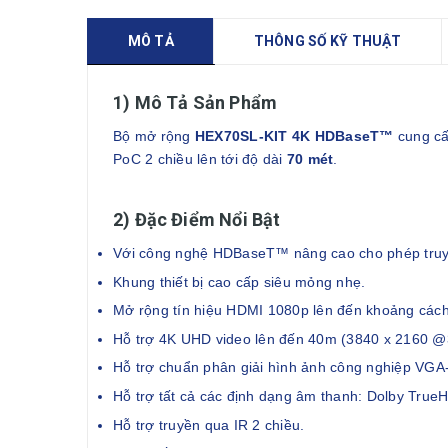
MÔ TẢ
THÔNG SỐ KỸ THUẬT
1) Mô Tả Sản Phẩm
Bộ mở rộng
HEX70SL-KIT 4K HDBaseT™
cung cấ
PoC 2 chiều lên tới độ dài
70 mét
.
2) Đặc Điểm Nổi Bật
Với công nghệ HDBaseT™ nâng cao cho phép truyề
Khung thiết bị cao cấp siêu mỏng nhẹ.
Mở rộng tín hiệu HDMI 1080p lên đến khoảng cách
Hỗ trợ 4K UHD video lên đến 40m (3840 x 2160 @
Hỗ trợ chuẩn phân giải hình ảnh công nghiệp VG
Hỗ trợ tất cả các định dạng âm thanh: Dolby True
Hỗ trợ truyền qua IR 2 chiều.