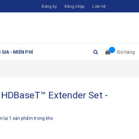
Đăng ký
Đăng nhập
Liên hệ
 GIA - MIỄN PHÍ
Giỏ hàng
 HDBaseT™ Extender Set -
n lại 1 sản phẩm trong kho