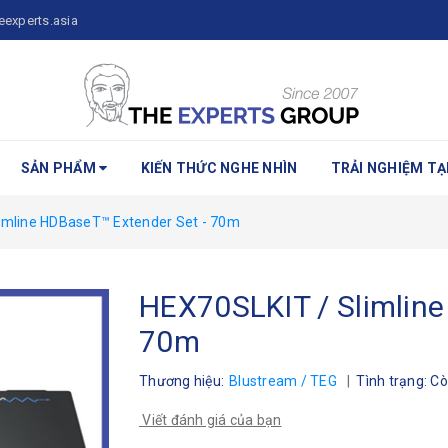
eexperts.asia
SẢN PHẨM
KIẾN THỨC NGHE NHÌN
TRẢI NGHIỆM TẠI
imline HDBaseT™ Extender Set - 70m
HEX70SLKIT / Slimline
70m
Thương hiệu:
Blustream / TEG
|
Tình trạng:
Cò
Viết đánh giá của bạn