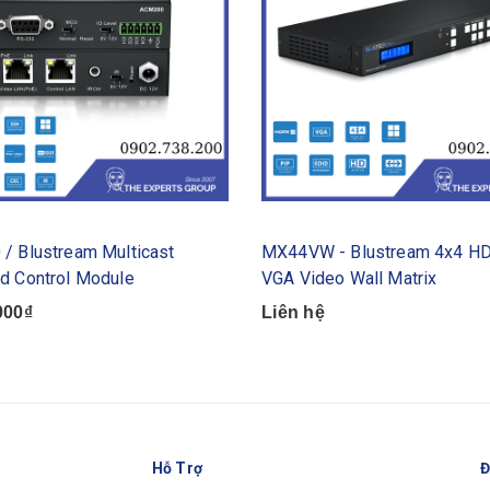
/ Blustream Multicast
MX44VW - Blustream 4x4 H
d Control Module
VGA Video Wall Matrix
000₫
Liên hệ
Hỗ Trợ
Đ