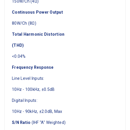
150W/Ch (4Ω)
Continuous Power Output
80W/Ch (8Ω)
Total Harmonic Distortion
(THD)
<0.04%
Frequency Response
Line Level Inputs:
10Hz - 100kHz, ±0.5dB
Digital Inputs:
10Hz - 90kHz, ±2.0dB, Max
S/N Ratio
(IHF "A" Weighted)