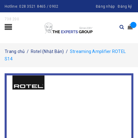
Hotline:
028 3521 8465 / 0902
Đăng nhập
Đăng ký
738 200
Trang chủ
/
Rotel (Nhật Bản)
/
Streaming Amplifier ROTEL
S14