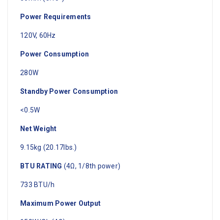
Power Requirements
120V, 60Hz
Power Consumption
280W
Standby Power Consumption
<0.5W
Net Weight
9.15kg (20.17lbs.)
BTU RATING
(4Ω, 1/8th power)
733 BTU/h
Maximum Power Output