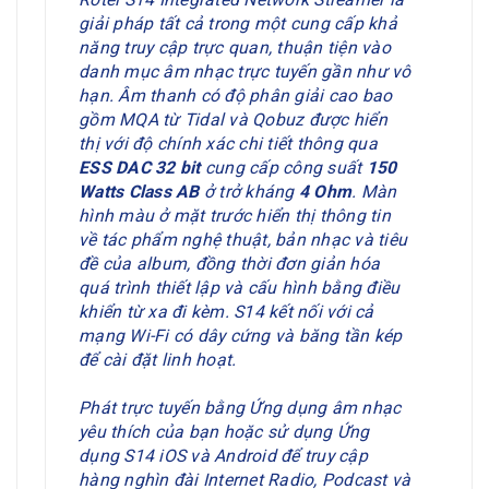
giải pháp tất cả trong một cung cấp khả
năng truy cập trực quan, thuận tiện vào
danh mục âm nhạc trực tuyến gần như vô
hạn. Âm thanh có độ phân giải cao bao
gồm MQA từ Tidal và Qobuz được hiển
thị với độ chính xác chi tiết thông qua
ESS DAC 32 bit
cung cấp công suất
150
Watts Class AB
ở trở kháng
4 Ohm
. Màn
hình màu ở mặt trước hiển thị thông tin
về tác phẩm nghệ thuật, bản nhạc và tiêu
đề của album, đồng thời đơn giản hóa
quá trình thiết lập và cấu hình bằng điều
khiển từ xa đi kèm. S14 kết nối với cả
mạng Wi-Fi có dây cứng và băng tần kép
để cài đặt linh hoạt.
Phát trực tuyến bằng Ứng dụng âm nhạc
yêu thích của bạn hoặc sử dụng Ứng
dụng S14 iOS và Android để truy cập
hàng nghìn đài Internet Radio, Podcast và