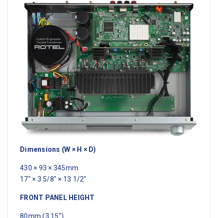
Dimensions (W × H × D)
430 × 93 × 345mm
17" × 3 5/8" × 13 1/2"
FRONT PANEL HEIGHT
80mm (3.15")