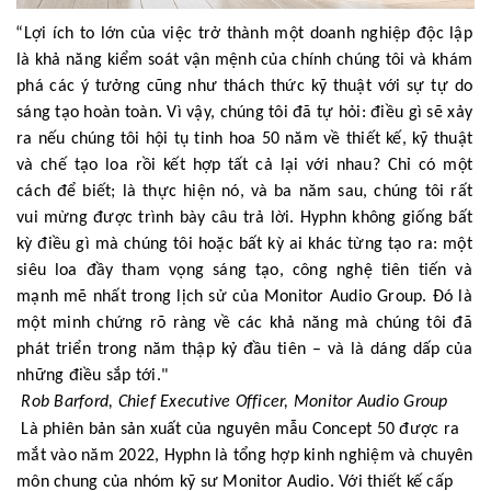
“Lợi ích to lớn của việc trở thành một doanh nghiệp độc lập
là khả năng kiểm soát vận mệnh của chính chúng tôi và khám
phá các ý tưởng cũng như thách thức kỹ thuật với sự tự do
sáng tạo hoàn toàn. Vì vậy, chúng tôi đã tự hỏi: điều gì sẽ xảy
ra nếu chúng tôi hội tụ tinh hoa 50 năm về thiết kế, kỹ thuật
và chế tạo loa rồi kết hợp tất cả lại với nhau? Chỉ có một
cách để biết; là thực hiện nó, và ba năm sau, chúng tôi rất
vui mừng được trình bày câu trả lời. Hyphn không giống bất
kỳ điều gì mà chúng tôi hoặc bất kỳ ai khác từng tạo ra: một
siêu loa đầy tham vọng sáng tạo, công nghệ tiên tiến và
mạnh mẽ nhất trong lịch sử của Monitor Audio Group. Đó là
một minh chứng rõ ràng về các khả năng mà chúng tôi đã
phát triển trong năm thập kỷ đầu tiên – và là dáng dấp của
những điều sắp tới."
Rob Barford, Chief Executive Officer, Monitor Audio Group
Là phiên bản sản xuất của nguyên mẫu Concept 50 được ra
mắt vào năm 2022, Hyphn là tổng hợp kinh nghiệm và chuyên
môn chung của nhóm kỹ sư Monitor Audio. Với thiết kế cấp