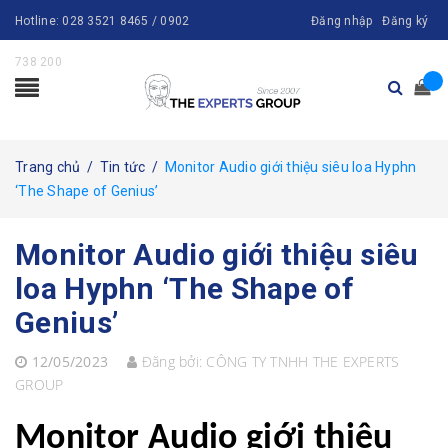
Hotline:
028 3521 8465 / 0902
Đăng nhập
Đăng ký
738 200
Trang chủ
/
Tin tức
/
Monitor Audio giới thiệu siêu loa Hyphn
‘The Shape of Genius’
Monitor Audio giới thiệu siêu
loa Hyphn ‘The Shape of
Genius’
12/05/2023
Đăng bởi:
CÔNG TY TNHH THE EXPERTS
GROUP
Monitor Audio giới thiệu