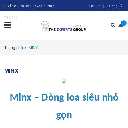
Hotline:
028 3521 8465 / 0902
Đăng nhập
Đăng ký
738 200
Trang chủ
/
MINX
MINX
Minx – Dòng loa siêu nhỏ
gọn