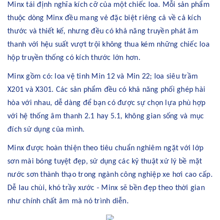
Minx tái định nghĩa kích cỡ của một chiếc loa. Mỗi sản phẩm
thuộc dòng Minx đều mang vẻ đặc biệt riêng cả về cả kích
thước và thiết kế, nhưng đều có khả năng truyền phát âm
thanh với hệu suất vượt trội không thua kém những chiếc loa
hộp truyền thống có kích thước lớn hơn.
Minx gồm có: loa vệ tinh Min 12 và Min 22; loa siêu trầm
X201 và X301. Các sản phẩm đều có khả năng phối ghép hài
hòa với nhau, dễ dàng để bạn có được sự chọn lựa phù hợp
với hệ thống âm thanh 2.1 hay 5.1, không gian sống và mục
đích sử dụng của mình.
Minx được hoàn thiện theo tiêu chuẩn nghiêm ngặt với lớp
sơn mài bóng tuyệt đẹp, sử dụng các kỹ thuật xử lý bề mặt
nước sơn thành thạo trong ngành công nghiệp xe hơi cao cấp.
Dễ lau chùi, khó trầy xước - Minx sẽ bền đẹp theo thời gian
như chính chất âm mà nó trình diễn.