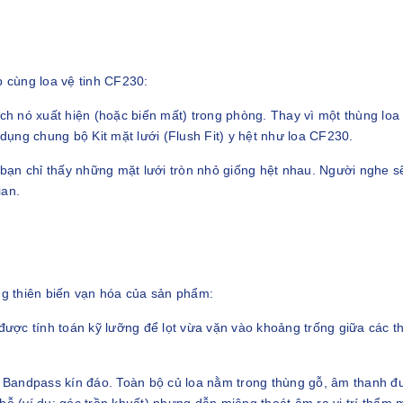
p cùng loa vệ tinh CF230:
ch nó xuất hiện (hoặc biến mất) trong phòng. Thay vì một thùng lo
 dụng chung bộ Kit mặt lưới (Flush Fit) y hệt như loa CF230.
 bạn chỉ thấy những mặt lưới tròn nhỏ giống hệt nhau. Người nghe sẽ 
ian.
năng thiên biến vạn hóa của sản phẩm:
ược tính toán kỹ lưỡng để lọt vừa vặn vào khoảng trống giữa các tha
 Bandpass kín đáo. Toàn bộ củ loa nằm trong thùng gỗ, âm thanh đư