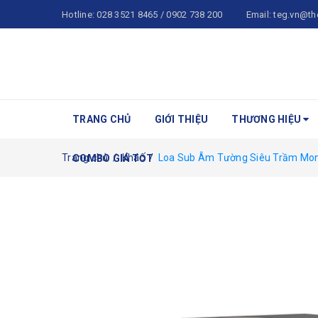
Hotline:
028 3521 8465 / 0902 738 200
Email:
teg.vn@th
TRANG CHỦ
GIỚI THIỆU
THƯƠNG HIỆU
Trang chủ
/
Khác
/
Loa Sub Âm Tường Siêu Trầm Moni
COMBO GIÁ TỐT