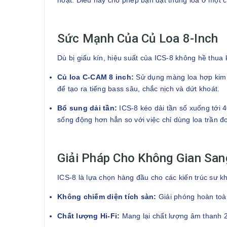
hoạt. Điều này cho phép bạn đặt thùng loa ở một c
Sức Mạnh Của Củ Loa 8-Inch
Dù bị giấu kín, hiệu suất của ICS-8 không hề thua 
Củ loa C-CAM 8 inch:
Sử dụng màng loa hợp kim N
để tạo ra tiếng bass sâu, chắc nịch và dứt khoát.
Bổ sung dải tần:
ICS-8 kéo dải tần số xuống tới 4
sống động hơn hẳn so với việc chỉ dùng loa trần đ
Giải Pháp Cho Không Gian San
ICS-8 là lựa chọn hàng đầu cho các kiến trúc sư kh
Không chiếm diện tích sàn:
Giải phóng hoàn toàn 
Chất lượng Hi-Fi:
Mang lại chất lượng âm thanh 2