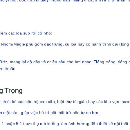
hỗ (ví dụ: góc trần khuất) nhưng dẫn miệng thoát âm ra vị trí thẩm 
kém các loa sub rời cỡ nhỏ:
hôm/Magie phủ gốm đặc trưng, củ loa này có hành trình dài (long 
0Hz, mang lại độ dày và chiều sâu cho âm nhạc. Tiếng trống, tiếng 
ơn thuần.
g Trọng
i thiết kế các căn hộ cao cấp, biệt thự tối giản hay các khu vực thư
mặt sàn, giúp việc bố trí nội thất trở nên tự do hơn.
.1 hoặc 5.1 thực thụ mà không làm ảnh hưởng đến thiết kế nội thất.