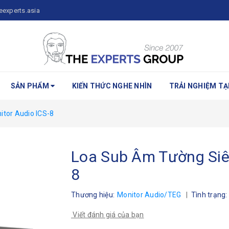
eexperts.asia
SẢN PHẨM
KIẾN THỨC NGHE NHÌN
TRẢI NGHIỆM TẠI
tor Audio ICS-8
Loa Sub Âm Tường Siê
8
Thương hiệu:
Monitor Audio/TEG
|
Tình trạng:
Viết đánh giá của bạn