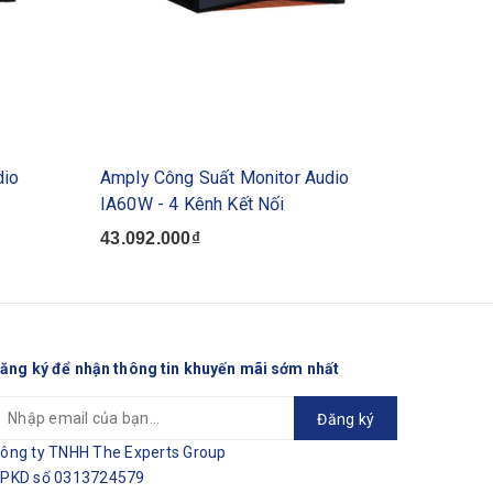
dio
Amply Công Suất Monitor Audio
Amply C
IA60W - 4 Kênh Kết Nối
IA60W-1
43.092.000₫
57.780
ăng ký để nhận thông tin khuyến mãi sớm nhất
Đăng ký
ông ty TNHH The Experts Group
PKD số 0313724579