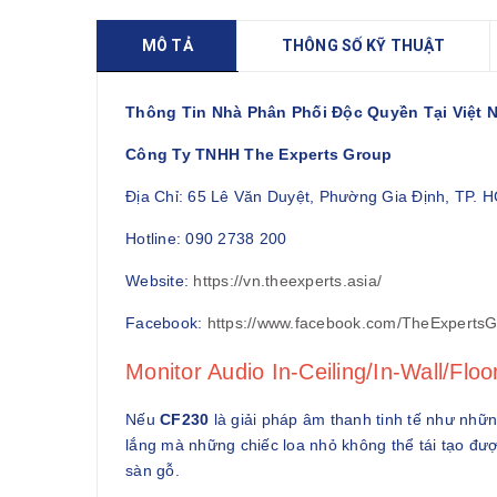
MÔ TẢ
THÔNG SỐ KỸ THUẬT
Thông Tin Nhà Phân Phối Độc Quyền Tại Việt 
Công Ty TNHH The Experts Group
Địa Chỉ: 65 Lê Văn Duyệt, Phường Gia Định, TP. 
Hotline: 090 2738 200
Website:
https://vn.theexperts.asia/
Facebook:
https://www.facebook.com/TheExperts
Monitor Audio In-Ceiling/In-Wall/Fl
Nếu
CF230
là giải pháp âm thanh tinh tế như nhữn
lắng mà những chiếc loa nhỏ không thể tái tạo đượ
sàn gỗ.