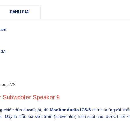
ĐÁNH GIÁ
Nam
HCM
Group.VN
oor Subwoofer Speaker 8
g chiếc đèn downlight, thì
Monitor Audio ICS-8
chính là "người khổ
c. Đây là mẫu loa siêu trầm (subwoofer) hiệu suất cao, được thiết k