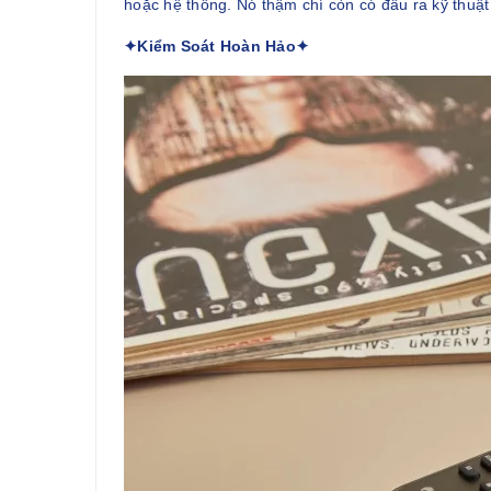
hoặc hệ thống. Nó thậm chí còn có đầu ra kỹ thuật
✦Kiểm Soát Hoàn Hảo✦