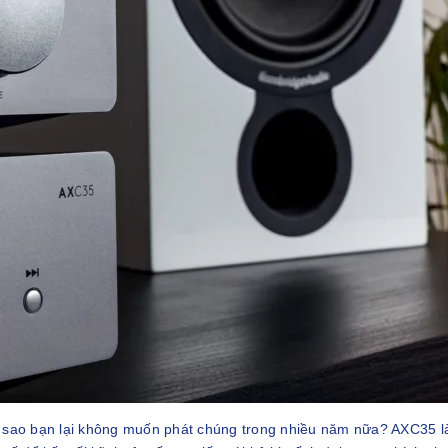
i sao bạn lại không muốn phát chúng trong nhiều năm nữa? AXC35 là