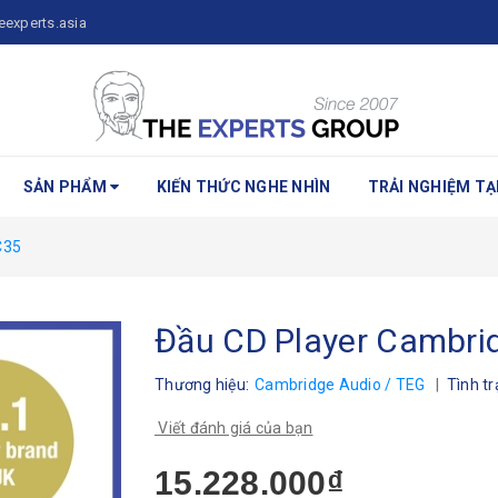
eexperts.asia
SẢN PHẨM
KIẾN THỨC NGHE NHÌN
TRẢI NGHIỆM TẠI
C35
Đầu CD Player Cambri
Thương hiệu:
Cambridge Audio / TEG
|
Tình t
Viết đánh giá của bạn
15.228.000₫