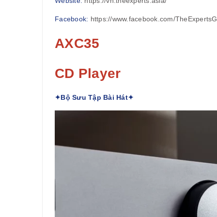
Website:
https://vn.theexperts.asia/
Facebook:
https://www.facebook.com/TheExperts
AXC35
CD Player
✦Bộ Sưu Tập Bài Hát✦