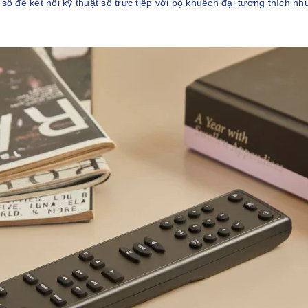
 số để kết nối kỹ thuật số trực tiếp với bộ khuếch đại tương thích 