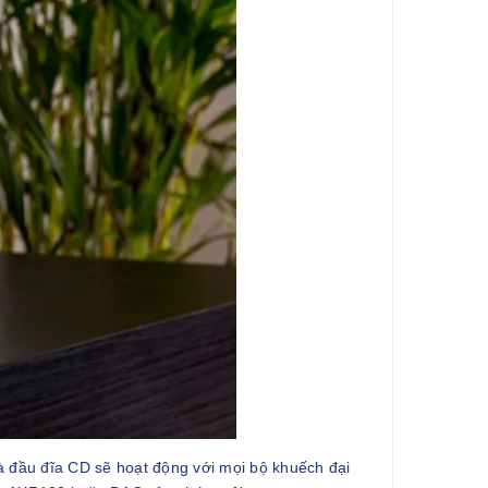
 đầu đĩa CD sẽ hoạt động với mọi bộ khuếch đại