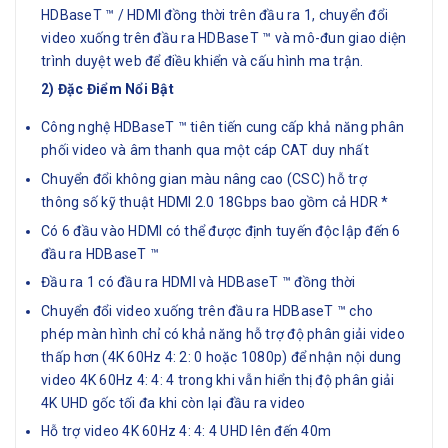
HDBaseT ™ / HDMI đồng thời trên đầu ra 1, chuyển đổi
video xuống trên đầu ra HDBaseT ™ và mô-đun giao diện
trình duyệt web để điều khiển và cấu hình ma trận.
2) Đặc Điểm Nổi Bật
Công nghệ HDBaseT ™ tiên tiến cung cấp khả năng phân
phối video và âm thanh qua một cáp CAT duy nhất
Chuyển đổi không gian màu nâng cao (CSC) hỗ trợ
thông số kỹ thuật HDMI 2.0 18Gbps bao gồm cả HDR *
Có 6 đầu vào HDMI có thể được định tuyến độc lập đến 6
đầu ra HDBaseT ™
Đầu ra 1 có đầu ra HDMI và HDBaseT ™ đồng thời
Chuyển đổi video xuống trên đầu ra HDBaseT ™ cho
phép màn hình chỉ có khả năng hỗ trợ độ phân giải video
thấp hơn (4K 60Hz 4: 2: 0 hoặc 1080p) để nhận nội dung
video 4K 60Hz 4: 4: 4 trong khi vẫn hiển thị độ phân giải
4K UHD gốc tối đa khi còn lại đầu ra video
Hỗ trợ video 4K 60Hz 4: 4: 4 UHD lên đến 40m