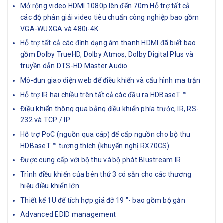
Mở rộng video HDMI 1080p lên đến 70m Hỗ trợ tất cả
các độ phân giải video tiêu chuẩn công nghiệp bao gồm
VGA-WUXGA và 480i-4K
Hỗ trợ tất cả các định dạng âm thanh HDMI đã biết bao
gồm Dolby TrueHD, Dolby Atmos, Dolby Digital Plus và
truyền dẫn DTS-HD Master Audio
Mô-đun giao diện web để điều khiển và cấu hình ma trận
Hỗ trợ IR hai chiều trên tất cả các đầu ra HDBaseT ™
Điều khiển thông qua bảng điều khiển phía trước, IR, RS-
232 và TCP / IP
Hỗ trợ PoC (nguồn qua cáp) để cấp nguồn cho bộ thu
HDBaseT ™ tương thích (khuyến nghị RX70CS)
Được cung cấp với bộ thu và bộ phát Blustream IR
Trình điều khiển của bên thứ 3 có sẵn cho các thương
hiệu điều khiển lớn
Thiết kế 1U để tích hợp giá đỡ 19 "- bao gồm bộ gắn
Advanced EDID management