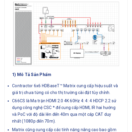
1) Mô Tả Sản Phẩm
Contractor 6x6 HDBaseT™ Matrix cung cấp hiệu suất và
giá trị chưa từng có cho thị trường cài đặt tùy chỉnh.
C66CS là Ma trận HDMI 2.0 4K 60Hz 4: 4: 4 HDCP 2.2 sử
dụng công nghệ CSC * để cung cấp HDMI, IR hai hướng
và PoC với độ dài lên đến 40m qua một cáp CAT duy
nhất (1080p đến 70m).
Matrix cũng cung cấp các tính năng nâng cao bao gồm