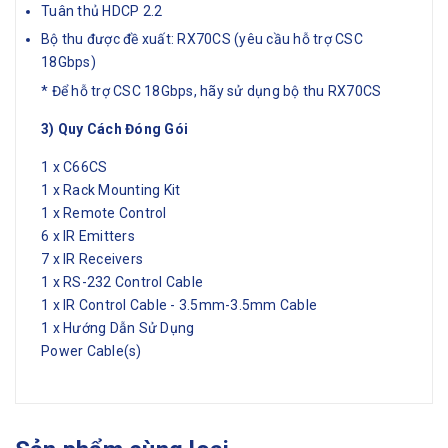
Tuân thủ HDCP 2.2
Bộ thu được đề xuất: RX70CS (yêu cầu hỗ trợ CSC
18Gbps)
* Để hỗ trợ CSC 18Gbps, hãy sử dụng bộ thu RX70CS
3) Quy Cách Đóng Gói
1 x C66CS
1 x Rack Mounting Kit
1 x Remote Control
6 x IR Emitters
7 x IR Receivers
1 x RS-232 Control Cable
1 x IR Control Cable - 3.5mm-3.5mm Cable
1 x Hướng Dẫn Sử Dụng
Power Cable(s)