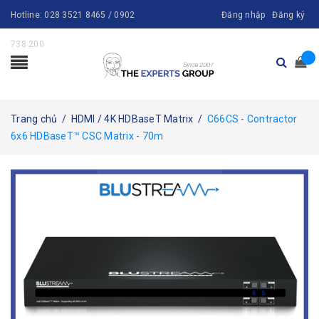
Hotline:
028 3521 8465 / 0902
Đăng nhập
Đăng ký
738 200
Trang chủ
/
HDMI / 4K HDBaseT Matrix
/
C66CS - Contractor
6x6 HDBaseT™ CSC Matrix - 70m