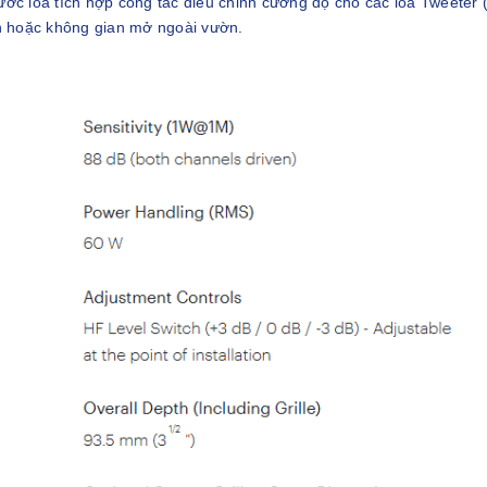
ước loa tích hợp công tắc điều chỉnh cường độ cho các loa Tweeter 
h hoặc không gian mở ngoài vườn.