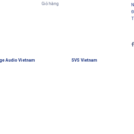
Giỏ hàng
N
Đ
T
ge Audio Vietnam
SVS Vietnam