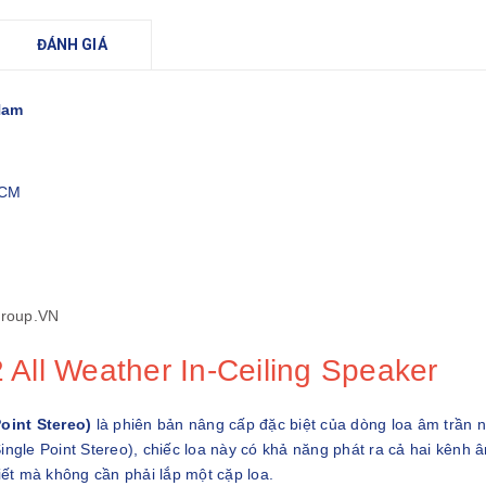
ĐÁNH GIÁ
Nam
HCM
Group.VN
All Weather In-Ceiling Speaker
oint Stereo)
là phiên bản nâng cấp đặc biệt của dòng loa âm trần ngo
gle Point Stereo), chiếc loa này có khả năng phát ra cả hai kênh âm 
iết mà không cần phải lắp một cặp loa.