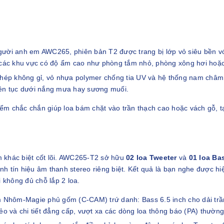
ười anh em AWC265, phiên bản T2 được trang bị lớp vỏ siêu bền vớ
 các khu vực có độ ẩm cao như phòng tắm nhỏ, phòng xông hơi hoặc 
thép không gỉ, vỏ nhựa polymer chống tia UV và hệ thống nam châm
 liên tục dưới nắng mưa hay sương muối.
ểm chắc chắn giúp loa bám chặt vào trần thạch cao hoặc vách gỗ, 
 khác biệt cốt lõi. AWC265-T2 sở hữu
02 loa Tweeter
và
01 loa Ba
ênh tín hiệu âm thanh stereo riêng biệt. Kết quả là bạn nghe được hi
 không đủ chỗ lắp 2 loa.
Nhôm-Magie phủ gốm (C-CAM) trứ danh: Bass 6.5 inch cho dải trầ
o và chi tiết đẳng cấp, vượt xa các dòng loa thông báo (PA) thường 