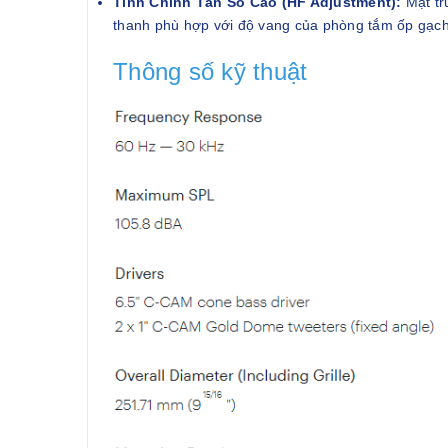
Tinh Chỉnh Tần Số Cao (HF Adjustment):
Mặt tr
thanh phù hợp với độ vang của phòng tắm ốp gạc
Thông số kỹ thuật