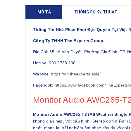
MÔ TẢ
THÔNG SỐ KỸ THUẬT
Thông Tin Nhà Phân Phối Độc Quyền Tại Việt 
Công Ty TNHH The Experts Group
Địa Chỉ: 65 Lê Văn Duyệt, Phường Gia Định, TP. 
Hotline: 090 2738 200
Website:
https://vn.theexperts.asia/
Facebook:
https://www.facebook.com/TheExperts
Monitor Audio AWC265-T2 
Monitor Audio AWC265-T2 (All Weather Single P
không gian hẹp. Với cấu hình "Stereo đơn điểm" (Sin
nhất, mang lại trải nghiệm âm nhạc đầy đủ và chi t