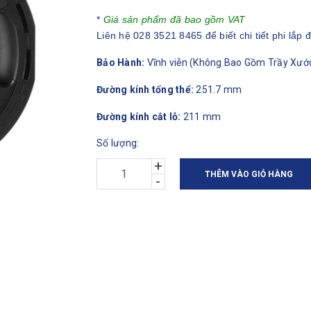
*
Giá sản phẩm đã bao gồm VAT
Liên hệ 028 3521 8465 để biết chi tiết phi lắp đ
Bảo Hành:
Vĩnh viễn (Không Bao Gồm Trầy Xước
Đường kính tổng thể:
251.7 mm
Đường kính cắt lỗ:
211 mm
Số lượng:
Chiều sâu:
88.5 mm
+
Trọng lượng:
~2.26 kg
THÊM VÀO GIỎ HÀNG
-