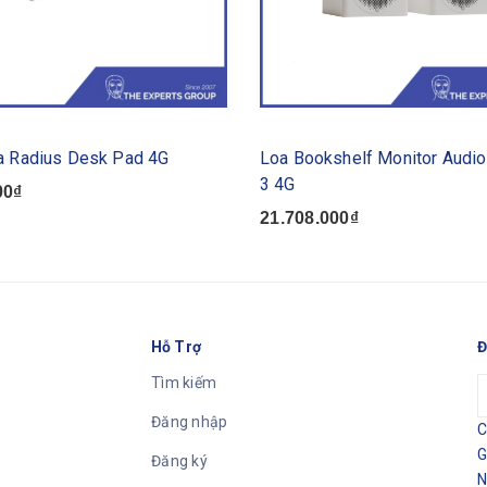
a Radius Desk Pad 4G
Loa Bookshelf Monitor Audi
3 4G
00₫
21.708.000₫
Hỗ Trợ
Đ
Tìm kiếm
Đăng nhập
C
G
Đăng ký
N