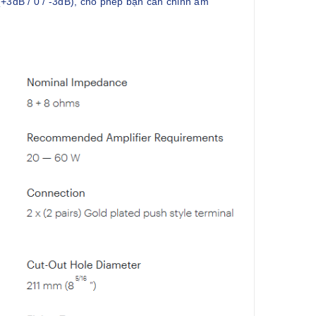
(+3dB / 0 / -3dB), cho phép bạn cân chỉnh âm