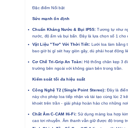
Đặc điểm Nổi bật
Sức mạnh ổn định
Chuẩn Kháng Nước & Bụi IP55:
Tương tự như ng
nước, độ ẩm và bụi bẩn. Đây là lựa chọn số 1 cho
Vật Liệu "Trơ" Với Thời Tiết:
Lưới loa làm bằng 
bao giờ bị gỉ sét hay giòn gãy, dù phải hoạt động
Cơ Chế Tri-Grip An Toàn:
Hệ thống chân kẹp 3 đi
trường bên ngoài với không gian bên trong trần.
Kiểm soát tối đa hiệu suất
Công Nghệ T2 (Single Point Stereo):
Đây là điểm
này cho phép loa tiếp nhận và tái tạo cùng lúc 2 k
khoét trên trần - giải pháp hoàn hảo cho những nơi
Chất Âm C-CAM Hi-Fi:
Sử dụng màng loa hợp kim 
cao tơi nhuyễn. Âm thanh vẫn giữ được độ trong trẻ