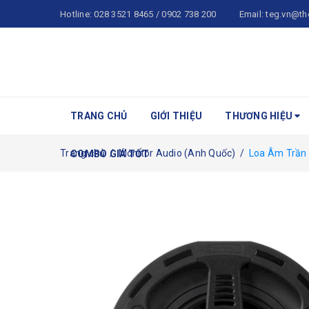
Hotline:
028 3521 8465 / 0902 738 200
Email:
teg.vn@th
TRANG CHỦ
GIỚI THIỆU
THƯƠNG HIỆU
Trang chủ
/
Monitor Audio (Anh Quốc)
/
Loa Âm Trần
COMBO GIÁ TỐT