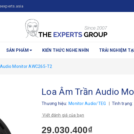
eexperts.asia
SẢN PHẨM
KIẾN THỨC NGHE NHÌN
TRẢI NGHIỆM TẠI
 Audio Monitor AWC265-T2
Loa Âm Trần Audio M
Thương hiệu:
Monitor Audio/TEG
|
Tình trạng:
Viết đánh giá của bạn
29.030.400₫