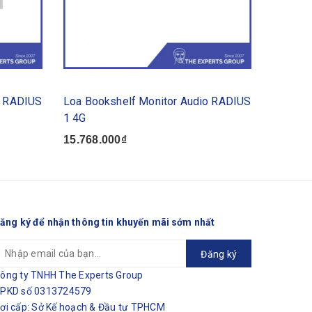
o RADIUS
Loa Bookshelf Monitor Audio RADIUS
Chân Lo
1 4G
2 - Châ
15.768.000₫
23.976
ăng ký để nhận thông tin khuyến mãi sớm nhất
Đăng ký
ông ty TNHH The Experts Group
PKD số 0313724579
ơi cấp: Sở Kế hoạch & Đầu tư TPHCM