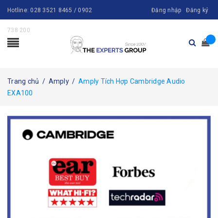
Hotline:
028 3521 8465 / 0902
Đăng nhập
Đăng ký
738 200
Trang chủ
/
Amply
/
Amply Tích Hợp Cambridge Audio
EXA100